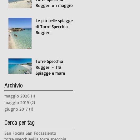
Ruggeri un maggio e
giugno da favola
Le più belle spiagge
di Torre Specchia
Ruggeri
Torre Specchia
Ruggeri - Tra
Spiagge e mare
Archivio
maggio 2026
(1)
1 post
maggio 2019
(2)
2 post
giugno 2017
(1)
1 post
Cerca per tag
San Foca
la San Foca
salento
torre specchia
villa torre specchia