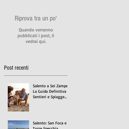
Riprova tra un po'
Quando verranno
pubblicati i post, li
vedrai qui.
Post recenti
Salento a Sei Zampe:
La Guida Definitiva ai
Sentieri e Spiagge
Dog-Friendly Case
vacanze San Foca
cani ammessi
Salento: San Foca e
Torre Specchia