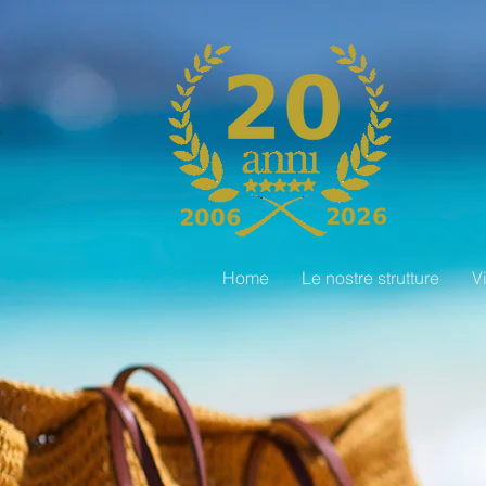
Home
Le nostre strutture
V