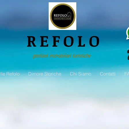
REFOLO
gestioni immobiliari turistiche
ille Refolo
Dimore Storiche
Chi Siamo
Contatti
F