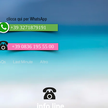
clicca qui per WhatsApp
+39 3271879191
+39 0836 195 55 00
AQs
Last Minute
Altro
info line