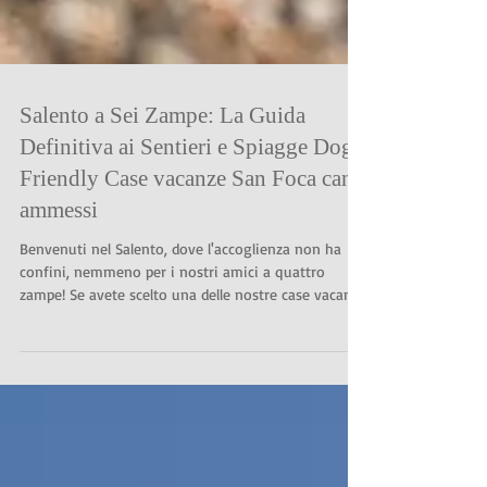
Salento a Sei Zampe: La Guida
Definitiva ai Sentieri e Spiagge Dog-
Friendly Case vacanze San Foca cani
ammessi
Benvenuti nel Salento, dove l'accoglienza non ha
confini, nemmeno per i nostri amici a quattro
zampe! Se avete scelto una delle nostre case vacanze
per il vostro soggiorno, sapete già che amiamo gli
animali. Ma dove portarli a spasso per vivere vere
avventure? Ecco i migliori itinerari che combinano
trekking, natura e un tuffo rinfrescante. 1. La
Riserva delle Cesine e Torre Specchia Ruggeri A
pochi minuti da San Foca, si trova una delle aree