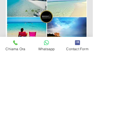
Chiama Ora
Whatsapp
Contact Form
POSIZIONE
https://maps.app.goo.gl/MFSP4DRSXQSk
W3ju6
Torre Specchia Ruggeri
A nord di San Foca, Torre Specchia Ruggeri