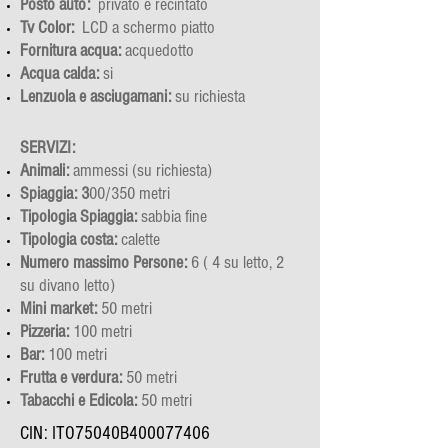
Posto auto:
privato e recintato
Tv Color:
LCD a schermo piatto
Fornitura acqua:
acquedotto
Acqua calda:
si
Lenzuola e asciugamani:
su richiesta
SERVIZI​:
Animali:
ammessi (su richiesta)
Spiaggia: 3
00/350 metri
Tipologia Spiaggia:
sabbia fine
Tipologia costa:
calette
Numero massimo Persone:
6 ( 4 su letto, 2
su divano letto)
Mini market:
50 metri
Pizzeria:
100 metri
Bar:
100 metri
Frutta e verdura:
50 metri
Tabacchi e Edicola:
50 metri
CIN: ITO75040B400077406