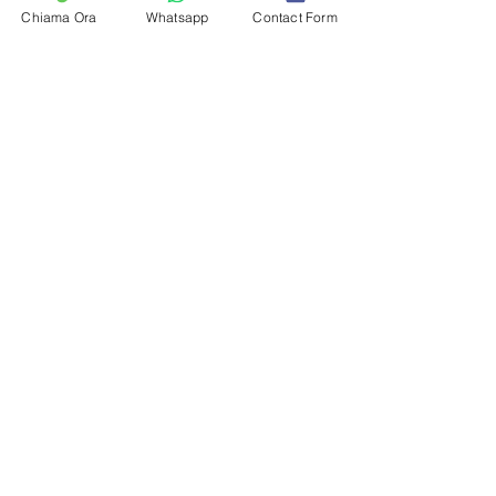
Chiama Ora
Whatsapp
Contact Form
POSIZIONE
https://maps.app.goo.gl/D4D9WKMhLMbb
kVtj8
Torre dell'Orso