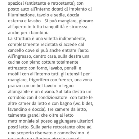
spaziosi (antistante e retrostante), con
posto auto all'interno dotati di impianto di
illuminazione, tavolo e sedie, doccia
esterna e lavabo. Si può mangiare, giocare
all'aperto in tutta tranquillità e sicurezza
anche per i bambini.
La struttura è una villetta indipendente,
completamente recintata si accede dal
cancello dove si può anche entrare l'auto.
All'ingresso, dentro casa, sulla destra una
cucina con piano cottura totalmente
attrezzato con forno, lavabo, pensili e
mobili con all'interno tutti gli utensili per
mangiare, frigorifero con freezer, una zona
pranzo con un bel tavolo in legno
allungabile e un divano. Sul lato destro un
corridoio con il condizionatore con tutte le
altre camer da letto e con bagno (wc, bidet,
lavandino e doccia). Tre camere da letto,
talmente grandi che oltre al letto
matrimoniale si posso aggiungere ulteriori
posti letto. Sulla parte retrostante oltre ad
uno scoperto riservato e comodissimo è
presente un ulteriore piccolo vano di