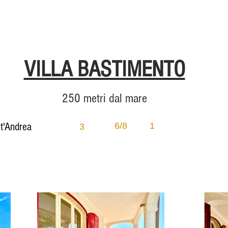
VILLA BASTIMENTO
250 metri dal mare
nt'Andrea
6/8
1
3