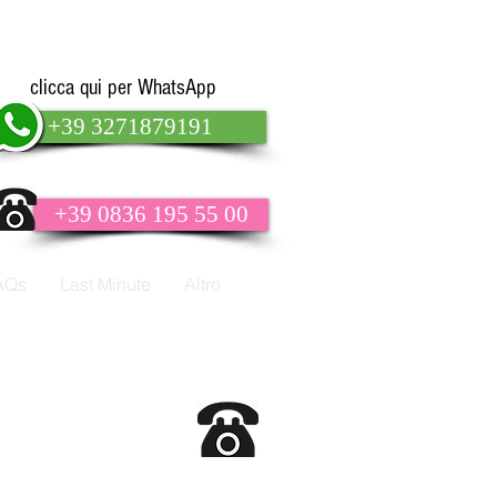
clicca qui per WhatsApp
+39 3271879191
+39 0836 195 55 00
AQs
Last Minute
Altro
info line