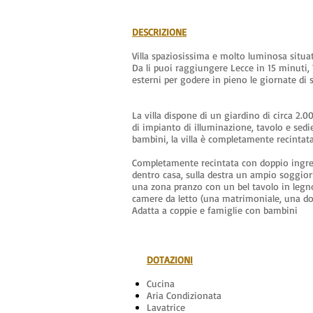
DESCRIZIONE
Villa spaziosissima e molto luminosa situat
Da li puoi raggiungere Lecce in 15 minuti, 
esterni per godere in pieno le giornate di 
La villa dispone di un giardino di circa 2.
di impianto di illuminazione, tavolo e sedi
bambini, la villa è completamente recintata
Completamente recintata con doppio ingresso
dentro casa, sulla destra un ampio soggiorno
una zona pranzo con un bel tavolo in legno 
camere da letto (una matrimoniale, una dopp
Adatta a coppie e famiglie con bambini
DOTAZIONI​
Cucina
Aria Condizionata
Lavatrice