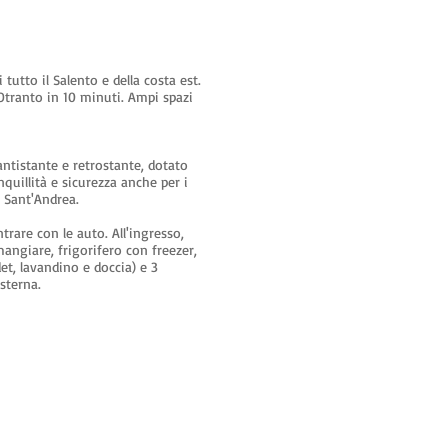
utto il Salento e della costa est.
 Otranto in 10 minuti. Ampi spazi
antistante e retrostante, dotato
quillità e sicurezza anche per i
e Sant'Andrea.
rare con le auto. All'ingresso,
mangiare, frigorifero con freezer,
et, lavandino e doccia) e 3
esterna.