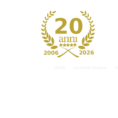
Home
Le nostre strutture
V