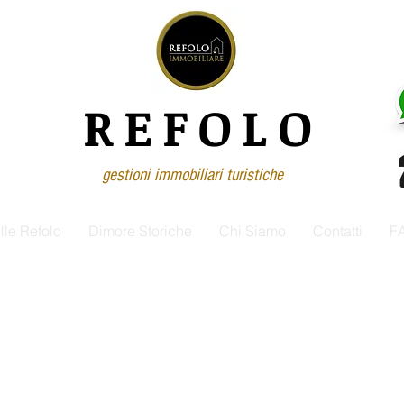
REFOLO
gestioni immobiliari turistiche
ille Refolo
Dimore Storiche
Chi Siamo
Contatti
F