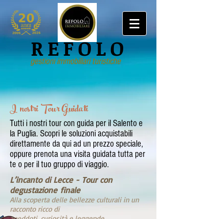
REFOLO
gestioni immobiliari turistiche
I nostri Tour Guidati
Tutti i nostri tour con guida per il Salento e
la Puglia. Scopri le soluzioni acquistabili
direttamente da qui ad un prezzo speciale,
oppure prenota una visita guidata tutta per
te o per il tuo gruppo di viaggio.
L’incanto di Lecce - Tour con
degustazione
finale
Alla scoperta delle bellezze culturali in un
racconto ricco di
aneddoti, curiosità e leggende