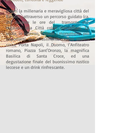
Scopri la millenaria e meravigliosa città del
Barocco attraverso un percorso guidato (ca.
2h) durante le ore del tramonto che
regalano alla Città colori inaspettati. La
visita, in esterno, include i monumenti più
importanti dell’affascinante centro storico
come Porta Napoli, il Duomo, l’Anfiteatro
romano, Piazza Sant'Oronzo, la magnifica
Basilica di Santa Croce, ed una
degustazione finale del buonissimo rustico
leccese e un drink rinfrescante.