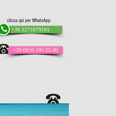
clicca qui per WhatsApp
+39 3271879191
+39 0836 195 55 00
AQs
Last Minute
Altro
info line