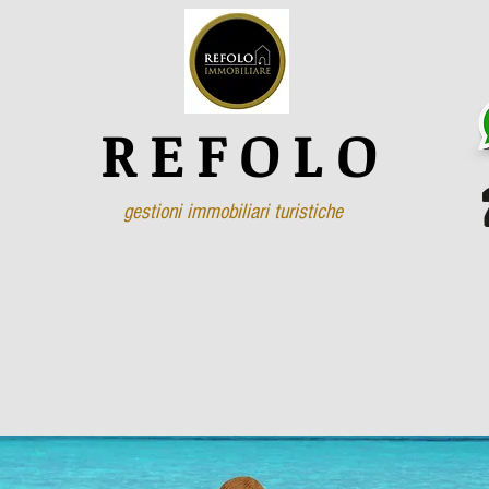
REFOLO
gestioni immobiliari turistiche
ille Refolo
Dimore Storiche
Chi Siamo
Contatti
F