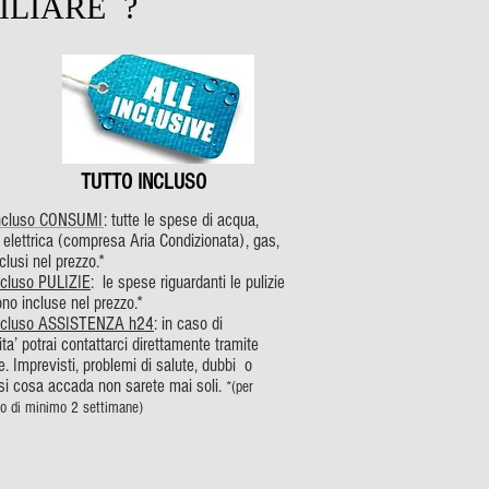
ILIARE ?
TUTTO INCLUSO
Incluso CONSUMI
: tutte le spese di acqua,
 elettrica (compresa Aria Condizionata), gas,
clusi nel prezzo.*
ncluso PULIZIE
: le spese riguardanti le pulizie
sono incluse nel prezzo.*
incluso ASSISTENZA h24
: in caso di
ta’ potrai contattarci direttamente tramite
re. Imprevisti, problemi di salute, dubbi o
si cosa accada non sarete mai soli.
*(per
no di minimo 2 settimane)