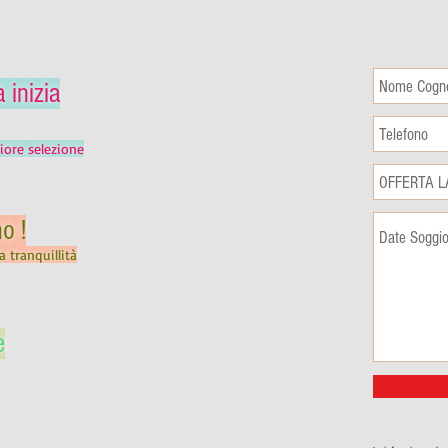
 inizia
liore selezione
o !
 tranquillità
e