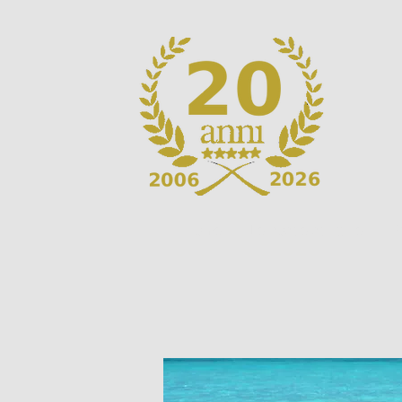
Home
Le nostre strutture
V