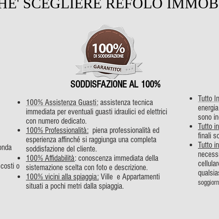
HE' SCEGLIERE REFOLO IMMOB
SODDISFAZIONE AL 100%
Tutto 
100% Assistenza Guasti:
assistenza tecnica
energia
immediata per eventuali guasti idraulici ed elettrici
sono in
con numero dedicato.
Tutto i
100% Professionalità:
piena professionalità ed
finali 
esperienza affinché si raggiunga una completa
Tutto 
onda
soddisfazione del cliente.
necessi
100% Affidabilità
: conoscenza immediata della
cellula
scosti o
sistemazione scelta con foto e descrizione.
qualsia
100% vicini alla spiaggia:
Ville e Appartamenti
soggior
situati a pochi metri dalla spiaggia.