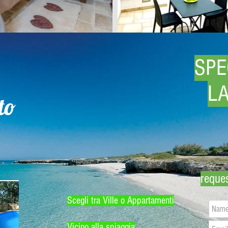
SPE
a
L
nto
reques
Scegli tra Ville o Appartamenti
Vicino alla spiaggia