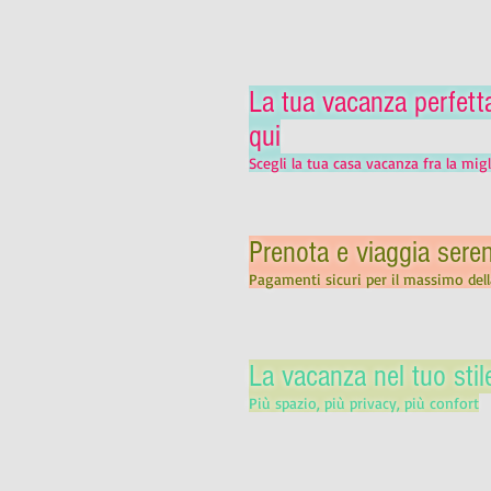
La tua vacanza perfetta
qui
Scegli la tua casa vacanza fra la mig
Prenota e viaggia seren
Pagamenti sicuri per il massimo della
La vacanza nel tuo stil
Più spazio, più privacy, più confort